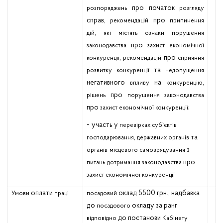
про початок
розпоряджень
розгляду
справ,
про
рекомендацій
припинення
,
дій
які
містять
ознаки
порушення
про
законодавства
захист
економічної
,
про
конкуренції
рекомендацій
сприяння
та
розвитку
конкуренції
недопущення
негативного
на
,
впливу
конкуренцію
про
рішень
порушення
законодавства
про
;
захист
економічної
конкуренції
-
участь у
перевірках
суб`єктів
,
та
господарювання
державних
органів
з
органів
місцевого
самоврядування
про
питань
дотримання
законодавства
захист
економічної
конкуренції
оплати
оклад 5500 грн.,
надбавка
Умови
праці
посадовий
до
окладу за ранг
посадового
до постанови
відповідно
Кабінету