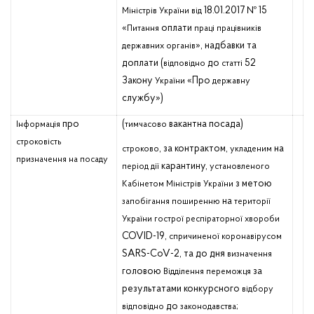
18.01.2017 № 15
Міністрів
України
від
«
оплати
Питання
праці
працівників
», надбавки та
державних
органів
доплати (
до
52
відповідно
статті
Закону
«Про
України
державну
службу»)
про
(
вакантна посада)
Інформація
тимчасово
строковість
, за контрактом,
на
строково
укладеним
призначення
на посаду
карантину,
період
дії
установленого
з метою
Кабінетом
Міністрів
України
на
запобігання
поширенню
території
України
гострої
респіраторної
хвороби
COVID-19,
спричиненої
коронавірусом
SARS-CoV-2, та до дня
визначення
головою
за
Відділення
переможця
результатами конкурсного
відбору
до
;
відповідно
законодавства