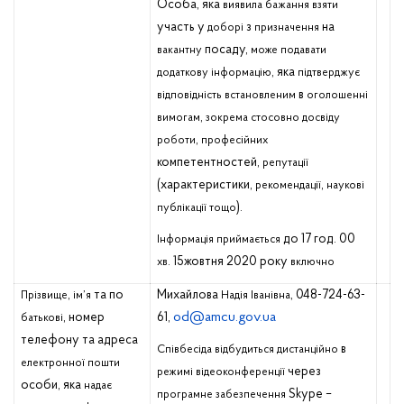
Особа, яка
виявила
бажання
взяти
участь у
з
на
доборі
призначення
посаду,
вакантну
може
подавати
, яка
додаткову
інформацію
підтверджує
в
відповідність
встановленим
оголошенні
,
вимогам
зокрема
стосовно
досвіду
,
роботи
професійних
компетентностей,
репутації
(характеристики,
,
рекомендації
наукові
).
публікації
тощо
до 17 год. 00
Інформація
приймається
. 15жовтня 2020 року
хв
включно
,
та по
Михайлова
, 048-724-63-
Прізвище
ім’я
Надія
Іванівна
od@amcu.gov.ua
, номер
61,
батькові
телефону та адреса
в
Співбесіда
відбудиться
дистанційно
електронної
пошти
через
режимі
відеоконференції
особи, яка
надає
Skype
–
програмне
забезпечення