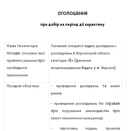
ОГОЛОШЕННЯ
про добір на період дії карантину
та
і
Назва
категорія
Головний
спеціаліст
відділу
досліджень
посади,
в
,
стосовно
якої
розслідувань
Херсонській
області
про
«В» (
прийнято
рішення
категорія
фактичне
у м.
)
необхідність
місцезнаходження
Відділу
Херсоні
призначення
-
та
Посадові
обов’язки
проведення
досліджень
аналіз
;
ринків
-
по справам
проведення
розслідувань
про
про
порушення
законодавства
;
захист
економічної
конкуренції
-
,
підготовка
подань
проектів