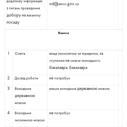
додаткову
інформацію
od
@
.
gov
.
amcu
ua
з
питань
проведення
добору на
вакантну
посаду
Вимоги
1
, за
Освіта
вища
економічна
чи
юридична
не
ступенем
нижче
молодшого
бакалавра, бакалавра
2
не
Досвід
роботи
потребує
3
державною
Володіння
вільне
володіння
мовою
державною
мовою
4
не
Володіння
потребує
іноземною
мовою