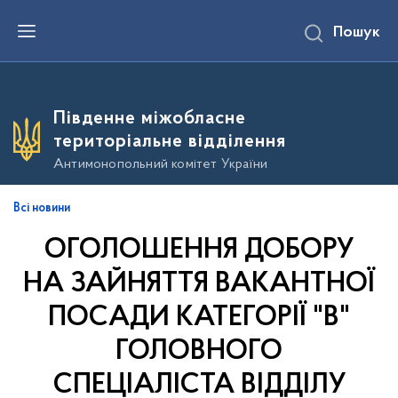
П
Пошук
е
р
е
й
т
и
Південне міжобласне
д
о
територіальне відділення
о
с
Антимонопольний комітет України
н
о
в
Всі новини
н
о
ОГОЛОШЕННЯ ДОБОРУ
г
о
в
НА ЗАЙНЯТТЯ ВАКАНТНОЇ
м
і
ПОСАДИ КАТЕГОРІЇ "В"
с
т
ГОЛОВНОГО
у
СПЕЦІАЛІСТА ВІДДІЛУ