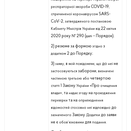
COVID-19,
респіраторної
хвороби
SARS-
спричиненої
коронавірусом
CoV-2,
затвердженого
постановою
22
Кабінету
Міністрів
України
від
квітня
2020 року № 290 (
– Порядок);
далі
2) резюме за формою
з
згідно
2 до Порядку;
додатком
3)
, в
,
до
не
заяву
якій
повідомляє
що
неї
заборони,
застосовуються
визначені
четвертою
частиною
третьою
або
1 Закону
«Про
статті
України
очищення
», та
на
влади
надає
згоду
проходження
та на
перевірки
оприлюднення
до
відомостей
стосовно
неї
відповідно
Закону.
до заяви
зазначеного
Додатки
не є
для
.
обов’язковими
подання