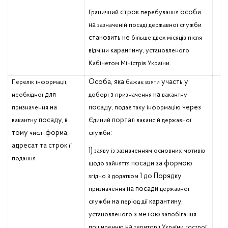
строк
особи
Граничний
перебування
на
зазначеній
посаді
державної
служби
становить не
більше
двох
місяців
після
карантину,
відміни
установленого
.
Кабінетом
Міністрів
України
,
Особа, яка
участь у
Перелік
інформації
бажає
взяти
для
з
на
необхідної
доборі
призначення
вакантну
на
посаду,
через
призначення
подає
таку
інформацію
посаду, в
портал
вакантну
Єдиний
вакансій
державної
тому
форма,
:
числі
служби
адресат та строк
її
1)
заяву
із
зазначенням
основних
мотивів
подання
посади за формою
щодо
зайняття
з
1 до Порядку
згідно
додатком
на посади
призначення
державної
на
карантину,
служби
період
дії
з метою
установленого
запобігання
на
поширенню
території
України
гострої