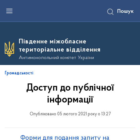
П
Пошук
е
р
е
й
т
и
Південне міжобласне
д
о
територіальне відділення
о
с
Антимонопольний комітет України
н
о
в
Громадськості
н
о
Доступ до публічної
г
о
в
інформації
м
і
с
Опубліковано 05 лютого 2021 року о 13:27
т
у
Форми для подання запиту на