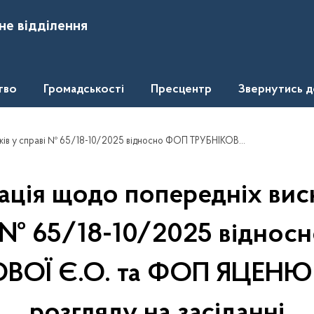
не відділення
тво
Громадськості
Пресцентр
Звернутись 
10/2025 відносно ФОП ТРУБНІКОВОЇ Є.О. та ФОП ЯЦЕНЮК Л.Б. та її розгляду на засіданні
ація щодо попередніх висн
 № 65/18-10/2025 відно
ВОЇ Є.О. та ФОП ЯЦЕНЮК Л
розгляду на засіданні