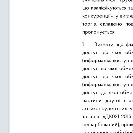
вчинення ФОП Трубні
що кваліфікуються за
конкуренції», у вигл
торгів, складено п
пропонується:
1. Визнати, що фізи
доступ до якої обм
(інформація, доступ 
доступ до якої обме
доступ до якої обм
(інформація, доступ 
доступ до якої обме
частини другої ста
антиконкурентних уз
товарів «ДК021-2015
нефарбований), прове
юридичної особи (ін