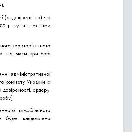
).
(за довіреністю), які
2025 року за номерами
сного територіального
к Л.Б. мати при собі
анні адміністративної
о комітету України їх
 довіреності, ордеру,
собу).
енного міжобласного
це буде повідомлено