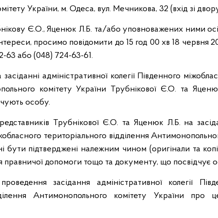
тету України, м. Одеса, вул. Мечникова, 32 (вхід зі двору
ікову Є.О., Яценюк Л.Б. та/або уповноважених ними осіб 
інтереси, просимо повідомити до 15 год 00 хв 18 червня 
2-63 або (048) 724-63-61.
а засіданні адміністративної колегії Південного міжобла
польного комітету України Трубнікової Є.О. та Яценю
дчують особу.
редставників Трубнікової Є.О. та Яценюк Л.Б. на засід
іжобласного територіального відділення Антимонопольног
 бути підтверджені належним чином (оригінали та копії
 правничої допомоги тощо та документу, що посвідчує о
проведення засідання адміністративної колегії Півд
дділення Антимонопольного комітету України про 