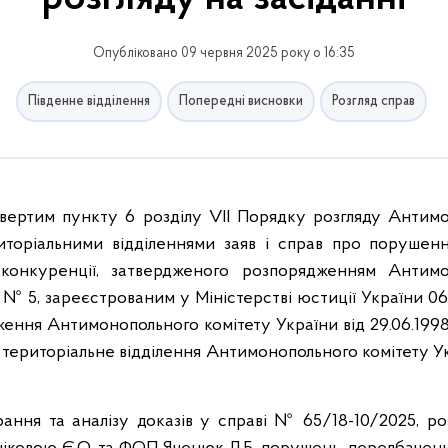
Опубліковано 09 червня 2025 року о 16:35
Південне відділення
Попередні висновки
Розгляд справ
твертим пункту 6 розділу VІІ Порядку розгляду Антим
иторіальними відділеннями заяв і справ про порушен
 конкуренції, затвердженого розпорядженням Антимо
94 № 5, зареєстрованим у Міністерстві юстиції України 06
ження Антимонопольного комітету України від 29.06.1998 
територіальне відділення Антимонопольного комітету У
рання та аналізу доказів у справі № 65/18-10/2025, ро