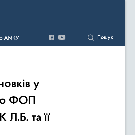
Пошук
до АМКУ
овків у
сно ФОП
.Б. та її