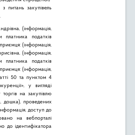
 з питань закупівель
.
дрівна, (інформація,
и платника податків
приємця: (інформація,
исівна, (інформація,
и платника податків
приємця: (інформація,
атті 50 та пунктом 4
уренції», у вигляді
 торгів на закупівлю
и, дошка), проведених
інформація, доступ до
овано на вебпорталі
дно до ідентифікатора