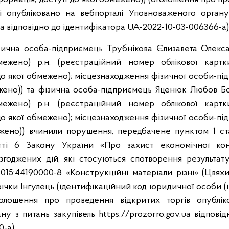
лі опубліковано на вебпорталі Уповноваженого органу
ua відповідно до ідентифікатора UA-2022-10-03-006366-a)
чна особа-підприємець Трубнікова Єлизавета Олексан
ежено) р.н. (реєстраційний номер облікової картк
до якої обмежено); місцезнаходження фізичної особи-під
жено)) та фізична особа-підприємець Яценюк Любов Бор
ежено) р.н. (реєстраційний номер облікової картк
до якої обмежено); місцезнаходження фізичної особи-під
жено)) вчинили порушення, передбачене пунктом 1 ст
тті 6 Закону України «Про захист економічної конк
годжених дій, які стосуються спотворення результату
2015:44190000-8 «Конструкційні матеріали різні» (Цвях
річки Інгулець (ідентифікаційний код юридичної особи (
голошення про проведення відкритих торгів опублік
у з питань закупівель https://prozorro.gov.ua відпові
-a).