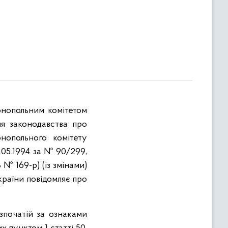
онопольним комітетом
ня законодавства про
нопольного комітету
.05.1994 за № 90/299,
№ 169-р) (із змінами)
країни повідомляє про
зпочатій за ознаками