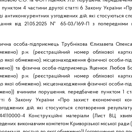
ковою Є.О. та ФОП Яценюк Л.Б. порушень, передбачених 
 пунктом 4 частини другої статті 6 Закону України «П
яді антиконкурентних узгоджених дій, які стосуються сп
одання від 21.05.2025 № 65-03/169-П з попередніми 
чна особа-підприємець Трубнікова Єлизавета Олексан
ежено) р.н. (реєстраційний номер облікової картк
до якої обмежено); місцезнаходження фізичної особи-під
жено)) та фізична особа-підприємець Яценюк Любов Бор
ежено) р.н. (реєстраційний номер облікової картк
до якої обмежено); місцезнаходження фізичної особи-під
жено)) вчинили порушення, передбачене пунктом 1 ст
тті 6 Закону України «Про захист економічної конк
годжених дій, які стосуються спотворення результату
:44110000-4 Конструкційні матеріали (Лист ВЦ хвил
дених виконавчим комітетом Криворізької міської ради 
формація, доступ до якої обмежено)) (оголошення про п