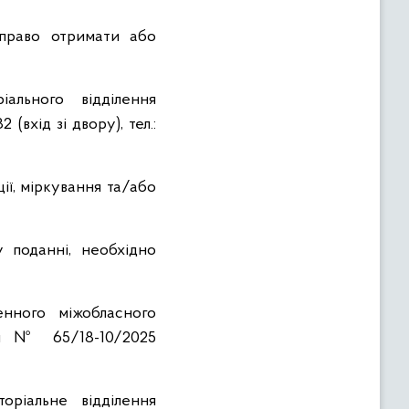
 право отримати або
ального відділення
вхід зі двору), тел.:
ії, міркування та/або
 поданні, необхідно
енного міжобласного
ви № 65/18-10/2025
ріальне відділення