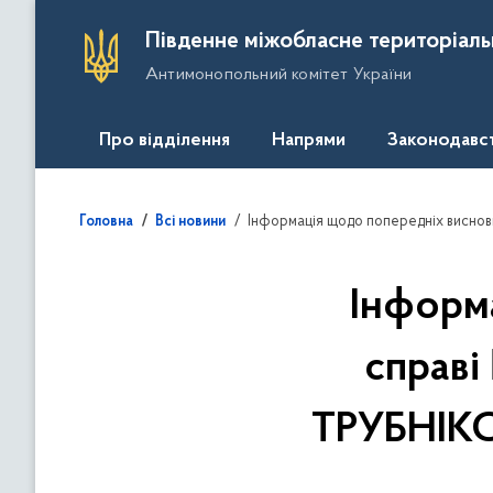
П
Південне міжобласне територіаль
е
Антимонопольний комітет України
р
е
й
Про відділення
Напрями
Законодавс
т
и
д
Інформація щодо попередніх висновків у справі № 65/18-
Головна
Всі новини
о
о
с
Інформ
н
о
справі
в
н
ТРУБНІКО
о
г
о