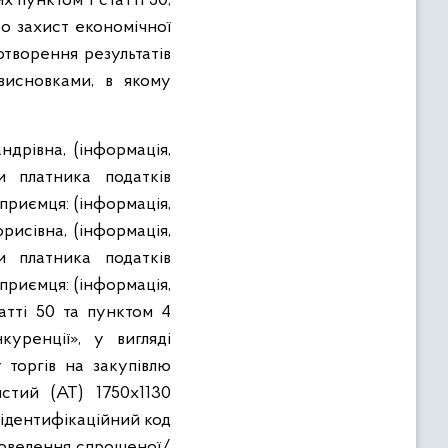
пунктом 1 статті 50,
ро захист економічної
отворення результатів
висновками, в якому
дрівна, (інформація,
и платника податків
приємця: (інформація,
исівна, (інформація,
и платника податків
приємця: (інформація,
атті 50 та пунктом 4
уренції», у вигляді
 торгів на закупівлю
ястий (АТ) 1750х1130
(ідентифікаційний код
роведення спрощеної/