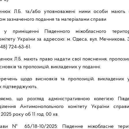
ценюк Л.Б. та/або уповноважені ними особи мають
том зазначеного подання та матеріалами справи
 приміщенні Південного міжобласного територі
ітету України за адресою: м. Одеса, вул. Мечникова, 32 (
48) 724-63-61.
ценюк Л.Б. мають право надати свої пояснення, пропозиц
новків та пропозицій, викладених у поданні.
еречень щодо висновків та пропозицій, викладених у
їх підтверджують.
яємо, що розгляд адміністративною колегією Півд
ідділення Антимонопольного комітету України спра
2025 року об 11 год. 00 хв.
рави № 65/18-10/2025: Південне міжобласне терито