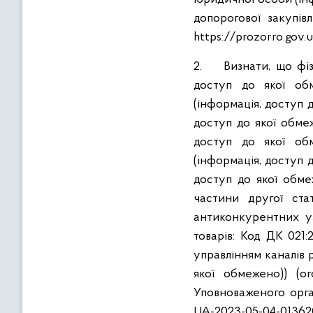
допорогової закупів
https://prozorro.gov.
2. Визнати, що фізи
доступ до якої обм
(інформація, доступ 
доступ до якої обме
доступ до якої обм
(інформація, доступ 
доступ до якої обме
частини другої ста
антиконкурентних уз
товарів: Код ДК 021:
управлінням каналів 
якої обмежено)) (о
Уповноваженого орган
UA-2023-05-04-013620