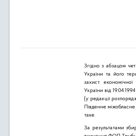
в
м
і
с
т
у
Згідно з абзацом че
України та його тер
захист економічної
України від 19.04.19
(у редакції розпоряд
Південне міжобласне 
таке.
За результатами зби