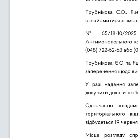
Трубнікова Є.О., Я
ознайомитися зі зміс
№ 65/18-10/2025 у
Антимонопольного ком
(048) 722-52-63 або (0
Трубнікова Є.О. та Я
заперечення щодо вис
У разі надання зап
долучити докази, які 
Одночасно повідомл
територіального в
відбудеться 19 червня 
Місце розгляду сп