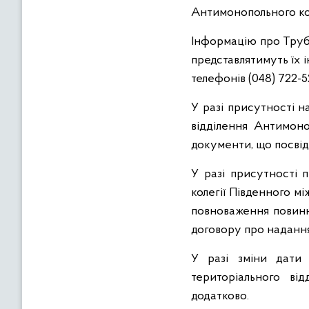
Антимонопольного комі
Інформацію про Трубн
представлятимуть їх 
телефонів (048) 722-5
У разі присутності н
відділення Антимоно
документи, що посві
У разі присутності п
колегії Південного м
повноваження повинні
договору про надання
У разі зміни дати 
територіального ві
додатково.