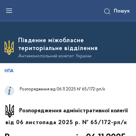
П
Пошук
е
р
е
й
т
и
Південне міжобласне
д
о
територіальне відділення
о
с
Антимонопольний комітет України
н
о
в
НПА
н
о
г
о
Розпорядження від 06.11.2025 № 65/172-рп/к
в
м
і
с
Розпорядження адміністративної колегії
т
у
від 06 листопада 2025 р. № 65/172-рп/к