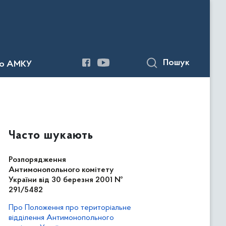
Пошук
до АМКУ
Часто шукають
Розпорядження
Антимонопольного комітету
України від 30 березня 2001 №
291/5482
Про Положення про територіальне
відділення Антимонопольного