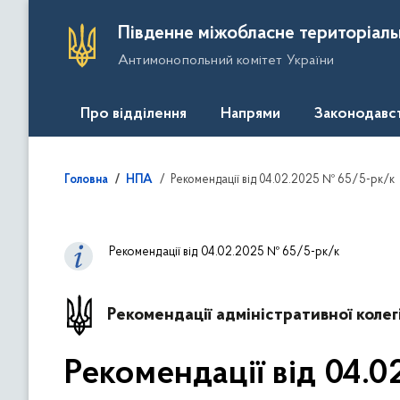
П
Південне міжобласне територіаль
е
Антимонопольний комітет України
р
е
й
Про відділення
Напрями
Законодавс
т
и
д
Рекомендації від 04.02.2025 № 65/5-рк/к
Головна
НПА
о
о
с
Рекомендації від 04.02.2025 № 65/5-рк/к
н
о
в
Рекомендації адміністративної колегі
н
о
Рекомендації від 04.
г
о