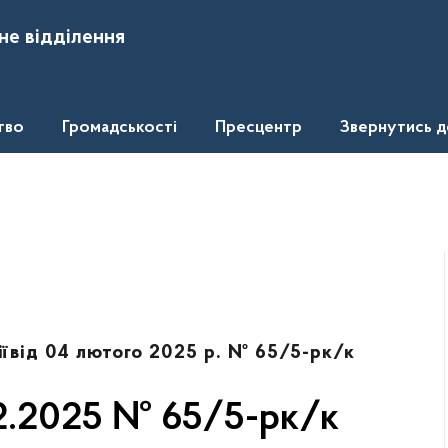
не відділення
тво
Громадськості
Пресцентр
Звернутись 
ї
від 04 лютого 2025 р. № 65/5-рк/к
02.2025 № 65/5-рк/к