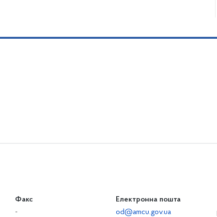
Факс
Електронна пошта
-
od@amcu.gov.ua