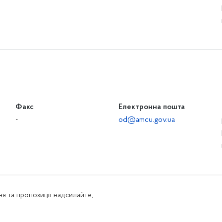
Факс
Електронна пошта
-
od@amcu.gov.ua
я та пропозиції надсилайте,