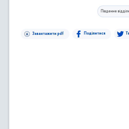
в
м
Південне відділ
і
с
т
Поділитися
Т
Завантажити pdf
у