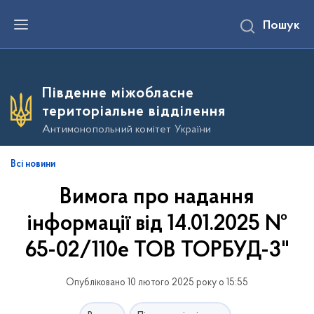
П
Пошук
е
р
е
й
т
и
Південне міжобласне
д
о
територіальне відділення
о
с
Антимонопольний комітет України
н
о
в
Всі новини
н
о
Вимога про надання
г
о
в
інформації від 14.01.2025 №
м
і
65-02/110е ТОВ ТОРБУД-3"
с
т
у
Опубліковано 10 лютого 2025 року о 15:55