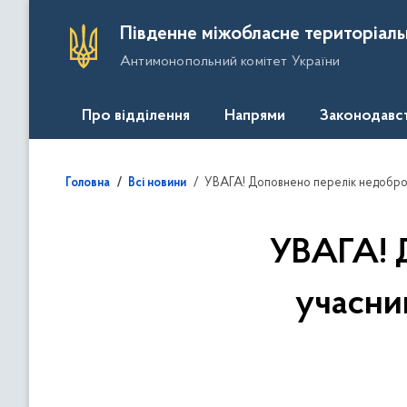
П
Південне міжобласне територіаль
е
Антимонопольний комітет України
р
е
й
Про відділення
Напрями
Законодавс
т
и
д
УВАГА! Доповнено перелік недоброче
Головна
Всі новини
о
о
с
УВАГА! 
н
о
учасни
в
н
о
г
о