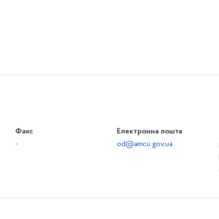
Факс
Електронна пошта
-
od@amcu.gov.ua