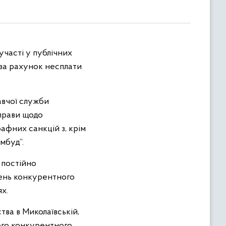
участі у публічних
за рахунок несплати
авчої служби
справи щодо
фних санкцій з, крім
мбуд“.
 постійно
ень конкурентного
х.
ва в Миколаївській,
ого конкурентного