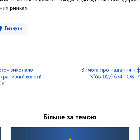
них ринках.
Твітнути
рго» виконало
Вимога про надання інфо
тративної колегії
№65-02/1674 ТОВ 
КУ
Більше за темою