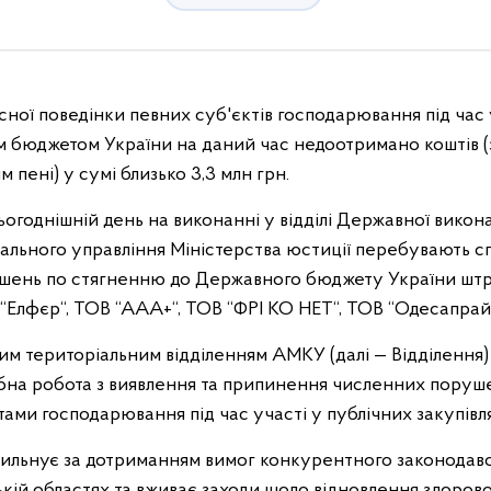
ної поведінки певних суб'єктів господарювання під час 
м бюджетом України на даний час недоотримано коштів (
 пені) у сумі близько 3,3 млн грн.
ьогоднішній день на виконанні у відділі Державної викон
ального управління Міністерства юстиції перебувають 
ішень по стягненню до Державного бюджету України штра
 “Елфєр“, ТОВ “ААА+“, ТОВ “ФРІ КО НЕТ“, ТОВ “Одесапрай
м територіальним відділенням АМКУ (далі — Відділення)
бна робота з виявлення та припинення численних поруш
ами господарювання під час участі у публічних закупівля
пильнує за дотриманням вимог конкурентного законодавст
кій областях та вживає заходи щодо відновлення здоров