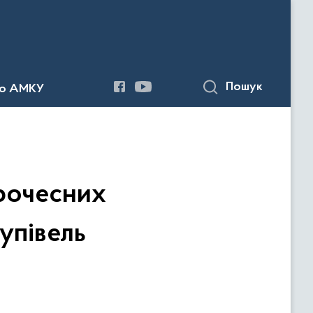
Пошук
до АМКУ
рочесних
упівель