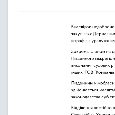
в
м
і
с
Внаслідок недоброчес
т
у
закупівлях Державни
штрафів з урахуванням
Зокрема, станом на с
Південного міжрегіон
виконання судових р
інших, ТОВ “Компанія
Південним міжобласни
здійснюється масшта
законодавства суб’єкт
Відділення постійно 
Одеській та Херсонсь