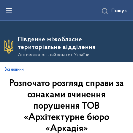
П
Пошук
е
р
е
й
т
и
Південне міжобласне
д
о
територіальне відділення
о
с
Антимонопольний комітет України
н
о
в
Всі новини
н
о
Розпочато розгляд справи за
г
о
в
ознаками вчинення
м
і
порушення ТОВ
с
т
«Архітектурне бюро
у
«Аркадія»