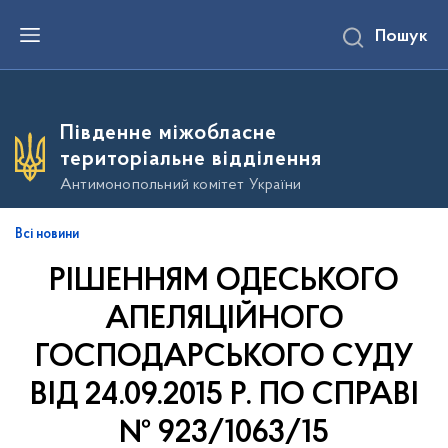
П
Пошук
е
р
е
й
т
и
Південне міжобласне
д
о
територіальне відділення
о
с
Антимонопольний комітет України
н
о
в
Всі новини
н
о
РІШЕННЯМ ОДЕСЬКОГО
г
о
в
АПЕЛЯЦІЙНОГО
м
і
ГОСПОДАРСЬКОГО СУДУ
с
т
ВІД 24.09.2015 Р. ПО СПРАВІ
у
№ 923/1063/15