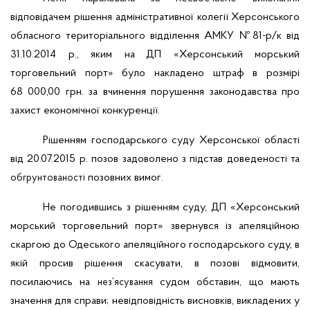
відповідачем рішення адміністративної колегії
Херсонського
обласного територіального відділення АМКУ №81-р/к від
31.10.2014 р., яким на
ДП «Херсонський морський
торговельний порт» було накладено штраф в розмірі
68 000,00 грн. за вчинення порушення законодавства про
захист економічної конкуренції.
Рішенням господарського суду Херсонської області
від 20.07.2015 р. позов задоволено з підстав доведеності та
позовних вимог.
обгрунтованості
Не погодившись з рішенням суду, ДП «Херсонський
морський торговельний порт» звернувся із апеляційною
скаргою до Одеського апеляційного господарського суду, в
якій просив рішення скасувати, в позові відмовити,
посилаючись на
’
судом обставин, що мають
нез
ясування
значення для справи; невідповідність висновків, викладених у