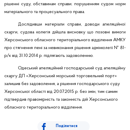
рішенні суду, обставинам справи; порушенням судом норм
матеріального та процесуального права.
Дослідивши матеріали справи, доводи апеляційної
скарги, судова колегія дійшла висновку що позовні вимоги
Херсонського обласного територіального відділення АМКУ
про стягнення пені за невиконання рішення
№ 81-
адмінколегії
р/к від 31.10.2014 р. підлягають задоволенню.
Одеський апеляційний господарський суд апеляційну
скаргу ДП «Херсонський морський торговельний порт»
залишив без задоволення, а рішення господарського суду
Херсонської області від 20.07.2015 р. без змін, тим самим
підтвердив правомірність та законність дій Херсонського
обласного територіального відділення.
Поділитися