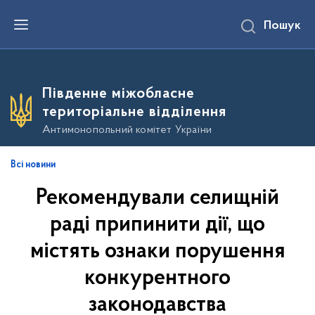
П
Пошук
е
р
е
й
т
и
Південне міжобласне
д
о
територіальне відділення
о
с
Антимонопольний комітет України
н
о
в
Всі новини
н
о
Рекомендували селищній
г
о
в
раді припинити дії, що
м
і
містять ознаки порушення
с
т
конкурентного
у
законодавства