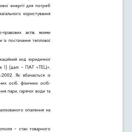
ової енергії для потреб
загального користування
-правових актів, якими
 із постачання теплової
каційний код юридичної
 1) (далі – ПАТ «ТЕЦ»,
6.2002.
Як вбачається із
их осіб, фізичних осіб-
ня пари, гарячої води та
алізованого опалення на
ополія – стан товарного