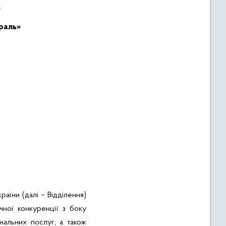
о
раль»
їни (далі – Відділення)
чної конкуренції з боку
нальних послуг, а також