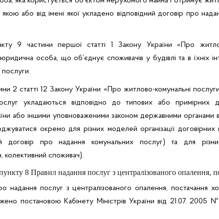
оба, яка користується об’єктом нерухомого майна і отримує жи
 якою або від імені якої укладено відповідний договір про над
нкту 9 частини першої статті 1 Закону України «Про житло
юридична особа, що об’єднує споживачів у будівлі та в їхніх і
 послуги.
ини 2 статті 12 Закону України «Про житлово-комунальні послу
ослуг укладаються відповідно до типових або примірних д
аїни або іншими уповноваженими законом державними органами ві
джуватися окремо для різних моделей організації договірних в
ий договір про надання комунальних послуг) та для різних
, колективний споживач).
 пункту 8 Правил надання послуг з централізованого опалення, по
ро надання послуг з централізованого опалення, постачання хол
ено постановою Кабінету Міністрів України від 21.07. 2005 № 6