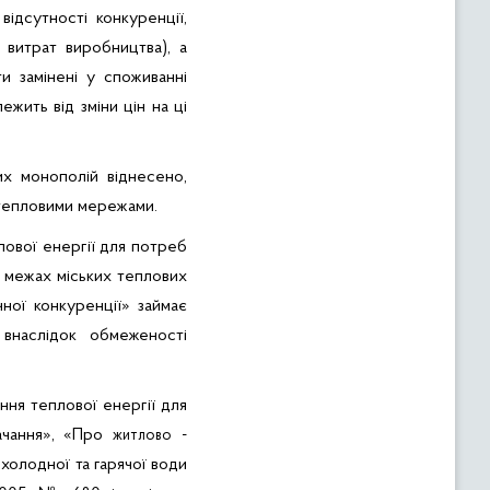
ідсутності конкуренції,
 витрат виробництва), а
и замінені у споживанні
жить від зміни цін на ці
их монополій віднесено,
 тепловими мережами.
лової енергії для потреб
 межах міських теплових
чної конкуренції» займає
внаслідок обмеженості
ння теплової енергії для
ачання»,
«Про
-
житлово
холодної та гарячої води