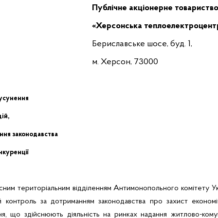
Публічне акціонерне товариств
«Херсонська теплоелектроцент
Бериславське
шосе, буд. 1,
м. Херсон, 73000
 усунення
ій,
ння законодавства
нкуренції
ним територіальним відділенням Антимонопольного комітету Укра
 контроль за дотриманням законодавства про захист економі
ня, що здійснюють діяльність на ринках надання житлово-кому