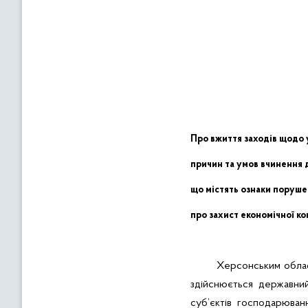
Про вжиття заходів щодо
причин та умов вчинення д
що містять ознаки поруше
про захист економічної ко
Херсонським облас
здійснюється державний
суб’єктів господарюван