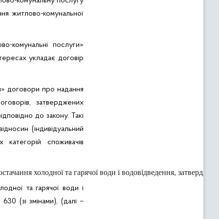
тлово-комунальну послугу
ання житлово-комунальної
во-комунальні послуги»
нтересах укладає договір
ги»
договори про надання
оговорів, затверджених
дповідно до закону. Такі
ідносин (індивідуальний
 категорій споживачів
стачання холодної та гарячої води і водовідведення, затверджени
одної та гарячої води і
30 (зі змінами), (далі –