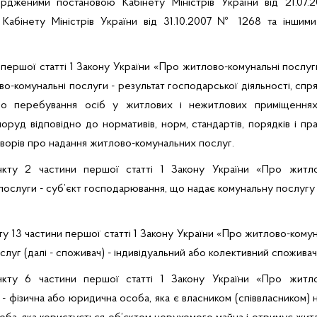
вердженими постановою Кабінету Міністрів України від 21.07
Кабінету Міністрів України від 31.10.2007 № 1268
та іншими
першої статті 1 Закону України «Про житлово-комунальні
послуг
во-комунальні послуги - результат господарської діяльності, сп
бо
перебування осіб у житлових і нежитлових приміщеннях,
поруд відповідно до нормативів, норм, стандартів, порядків і пр
говорів про надання житлово-комунальних послуг.
нкту 2 частини першої статті 1 Закону України «Про житло
послуги - суб’єкт господарювання, що надає комунальну послугу
ту 13 частини першої статті 1 Закону України «Про житлово-кому
луг (далі - споживач) - індивідуальний або колективний споживач
нкту 6 частини першої статті 1 Закону України «Про житло
 - фізична або юридична особа, яка є власником (співвласником) 