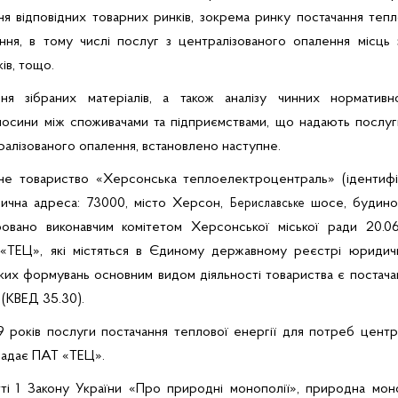
я відповідних товарних ринків, зокрема ринку постачання тепл
ння, в тому числі послуг з централізованого опалення місць 
ів, тощо.
ня зібраних матеріалів, а також аналізу чинних нормативно
носини між споживачами та підприємствами, що надають послуги
ралізованого опалення, встановлено наступне.
не товариство «Херсонська теплоелектроцентраль» (ідентифі
дична адреса: 73000, місто Херсон,
шосе, будинок
Бериславське
ровано виконавчим комітетом Херсонської міської ради 20.0
«ТЕЦ»
, які містяться в Єдиному державному реєстрі юридичн
ьких формувань
основним видом діяльності товариства є постачан
 (КВЕД 35.30)
.
9 років послуги постачання теплової енергії для потреб центр
надає ПАТ «ТЕЦ».
тті 1 Закону України «Про природні монополії», природна мон