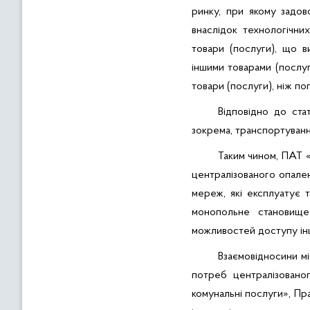
ринку, при якому задов
внаслідок технологічни
товари (послуги), що в
іншими товарами (послуг
товари (послуги), ніж поп
Відповідно до ста
зокрема, транспортуванн
Таким чином, ПАТ «
централізованого опале
мереж, які експлуатує т
монопольне становище
можливостей доступу ін
Взаємовідносини мі
потреб централізован
комунальні послуги»,
Пр