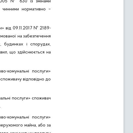
.2005 № 630 із змінами
 чинними нормативно –
и» від 09.11.2017 № 2189-
рямованої на забезпечення
 будинках і спорудах,
авил, що здійснюється на
во-комунальні послуги»
 споживачу відповідно до
нальні послуги»
споживач
.
во-комунальні послуги»
нерухомого майна, або за