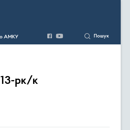
Пошук
до АМКУ
/13-рк/к