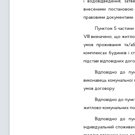
і водовідведення, зат
внесеними постановою 
правовими документами.
Пунктом 5 частини 
VIII визначено, що житло
умов проживання та/а
комплексах будинків і с
підставі відповідних до
Відповідно до пу
виконавець комунальної 
умов договору.
Відповідно до пунк
житлово-комунальних пос
Відповідно до пу
індивідуальний споживач