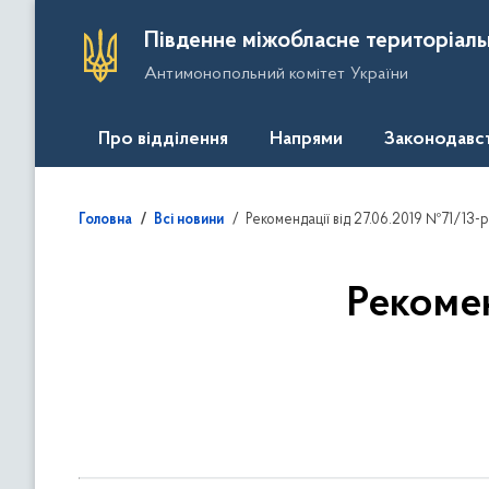
П
Південне міжобласне територіаль
е
Антимонопольний комітет України
р
е
й
Про відділення
Напрями
Законодавс
т
и
д
Рекомендації від 27.06.2019 №71/13-
Головна
Всі новини
о
о
с
Рекомен
н
о
в
н
о
г
о