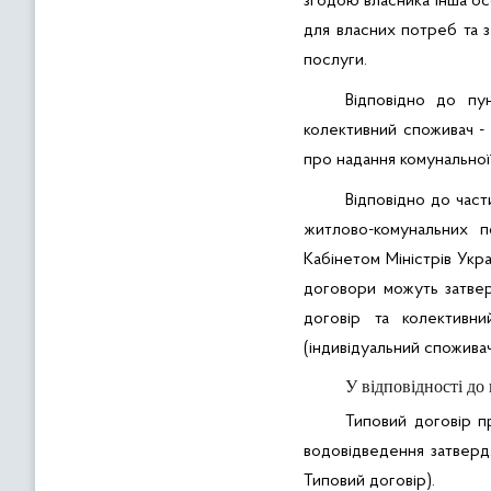
згодою власника інша ос
для власних потреб та з
послуги.
Відповідно до пу
колективний споживач - 
про надання комунальної
Відповідно до част
житлово-комунальних п
Кабінетом Міністрів Укр
договори можуть затвер
договір та колективн
(індивідуальний споживач
У відповідності до
Типовий договір п
водовідведення затвердж
Типовий договір).