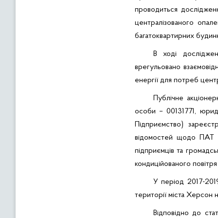
проводиться дослідженн
централізованого опале
багатоквартирних будинк
В ході досліджен
врегульовано взаємовід
енергії для потреб цент
Публічне акціонер
особи – 00131771, юри
Підприємство) зареєст
відомостей щодо
ПАТ 
підприємців та громадс
кондиційованого повітря
У період 2017-201
території міста Херсон 
Відповідно до ста