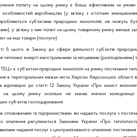
олення попиту на цьому ринку є більш ефективним за умови в
х особливостей виробництва (у зв’язку з істотним зменшенням
иробляються суб’єктами природних монополій, не можуть бут
ами), у зв’язку з чим попит на цьому товарному ринку менше зале
ит на інші товари (послуги).
тті 5 цього ж Закону до сфери діяльності суб’єктів природн
я теплової енергії магістральними та місцевими (розподільчими)
ТЕЦ» є суб’єктом природної монополії на ринку постачання теп
ння в територіальних межах міста Херсон Херсонської області в
а відповідно до статті 12 Закону України «Про захист економі
 на цьому ринку оскільки не зазнає значної конкуренції 
ших суб’єктів господарювання.
ж споживачами та підприємствами, які надають послуги з постача
ого опалення регулюються Законами України
«Про теплопост
авилами надання
послуг з централізованого опалення, постачання 