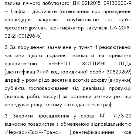
палива пічного побутового, ДК 021:2015: 09130000-9
— Нафта і дистиляти (оголошення про проведення
процедури закупівлі, опубліковане на сайті
«prozorro.gov.ua», ідентифікатор закупівлі UA-2018-
02-21-001296-b);
2. За порушення, зазначене у пункті 1 резолютивної
частини цього подання, накласти на приватне
підприємство «ЕНЕРГО ХОЛДИНГ ЛТД»
(ідентифікаційний код юридичної особи 30829259
)
штраф у розмірі до десяти відсотків доходу (виручки)
суб'єкта господарювання від реалізації продукції
(товарів, робіт, послуг) за останній звітний рік, що
передував року, в якому накладається штраф;
3.
Закрити
провадження
у
справі
№ 71/3-20
відносно
товариств
а
з обмеженою відповідальністю
«Черкаси-Ексім-Транс»
(ідентифікаційний код