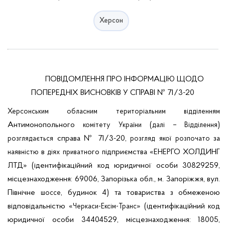
Херсон
ПОВІДОМЛЕННЯ ПРО ІНФОРМАЦІ
ЩОДО
Ю
ПОПЕРЕДНІХ ВИСНОВКІВ У СПРАВІ № 71/3-20
Херсонським
обласним
територіальним
відділенням
Антимонопольного
(
–
)
комітету
України
далі
Відділення
справа № 71/3-20,
за
розглядається
розгляд
якої
розпочато
в
ого
ідприємств
а
«ЕНЕРГО ХОЛДИНГ
наявністю
діях
приватн
п
ЛТД» (ідентифікаційний код юридичної особи 30829259,
місцезнаходження: 69006, Запорізька обл.,
м. Запоріжжя, вул.
Північне
, будинок 4) та товариства з обмеженою
шоссе
відповідальністю «
» (ідентифікаційний код
Черкаси-Ексім-Транс
юридичної особи 34404529, місцезнаходження: 18005,