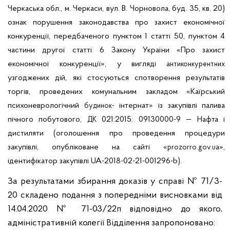
Черкаська обл., м. Черкаси,
вул. В. Чорновола, буд. 35, кв. 20)
ознак порушення законодавства про захист економічної
конкуренції, передбаченого пунктом 1 статті 50, пунктом 4
частини другої статті 6 Закону України «Про захист
економічної конкуренції», у вигляді
антиконкурентних
узгоджених дій, які стосуються спотворення результатів
торгів, проведених комунальним закладом «Каїрський
психоневрологічний
інтернат» із закупівлі палива
будинок-
пічного побутового,
021:2015: 09130000-9 — Нафта і
ДК
дистиляти (оголошення про проведення процедури
закупівлі, опубліковане на сайті «
»,
prozorro.gov.ua
ідентифікатор закупівлі UA-2018-02-21-001296-b).
За результатами
збирання
доказів
у
справі
№ 71/3-
20
складено
подання
з
попередніми
висновками
від
14.04.2020
№ 71-03/22п
відповідно
до
якого
,
адміністративній
колег
ії
В
ідділення
запропоновано
: