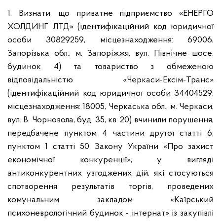
1. Визнати, що приватне підприємство «ЕНЕРГО
ХОЛДИНГ ЛТД» (ідентифікаційний код юридичної
особи 30829259, місцезнаходження:
69006,
Запорізька обл., м. Запоріжжя, вул. Північне шосе,
будинок 4
) та товариство з обмеженою
відповідальністю
«Черкаси-Ексім-Транс»
(ідентифікаційний код юридичної особи 34404529,
місцезнаходження:
18005, Черкаська обл., м. Черкаси,
вул. В. Чорновола, буд. 35, кв. 20
)
вчинили порушення,
передбачене пунктом 4 частини другої статті 6,
пунктом 1 статті 50 Закону України «Про захист
економічної конкуренції», у вигляді
антиконкурентних
узгоджених дій, які стосуються
спотворення результатів торгів, проведених
комунальним закладом «Каїрський
психоневрологічний будинок - інтернат» із закупівлі