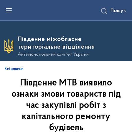
П
Пошук
е
р
е
й
т
и
Південне міжобласне
д
о
територіальне відділення
о
с
Антимонопольний комітет України
н
о
в
Всі новини
н
о
Південне МТВ виявило
г
о
в
ознаки змови товариств під
м
і
час закупівлі робіт з
с
т
капітального ремонту
у
будівель