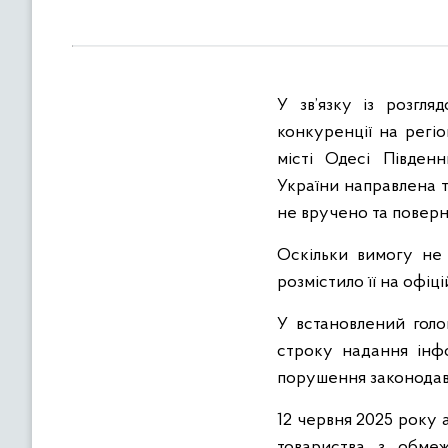
в
м
і
с
У зв’язку із розгл
т
у
конкуренції на регі
місті Одесі Півден
України направлена т
не вручено та поверн
Оскільки вимогу не 
розмістило її на офі
У встановлений голо
строку надання інфо
порушення законодавс
12 червня 2025 року
товариства з обмеж