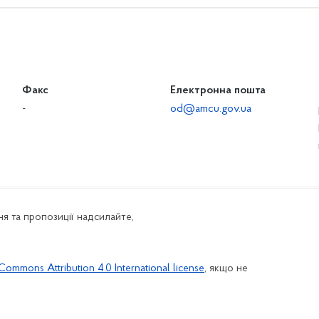
Факс
Електронна пошта
-
od@amcu.gov.ua
я та пропозиції надсилайте,
Commons Attribution 4.0 International license
, якщо не