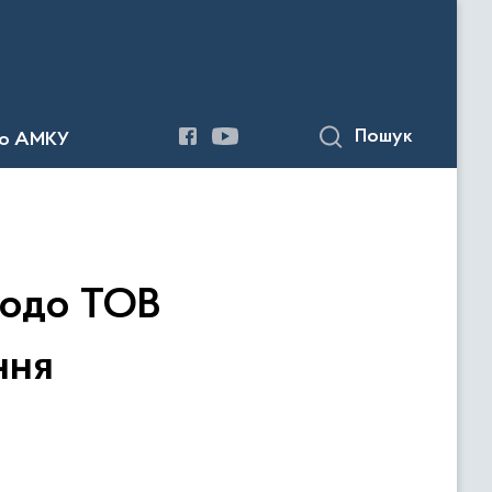
Пошук
до АМКУ
щодо ТОВ
ння