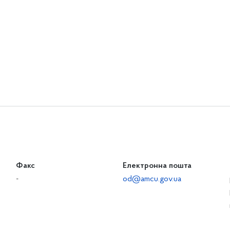
Факс
Електронна пошта
-
od@amcu.gov.ua