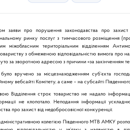
ядом заяви про порушення законодавства про захист 
ональному ринку послуг з тимчасового розміщення (про
ним міжобласним територіальним відділенням Антимо
овариству з обмеженою відповідальністю вимога про на
уто за зворотною адресою з причини «за закінченням те
було вручено за місцезнаходженням суб’єкта господ
ційному вебсайті Комітету, а саме – на субсайті Південн
вою Відділення строк товариство не надало інформа
рмації не клопотало. Неподання інформації ускладн
тва про захист від недобросовісної конкуренції.
 адміністративною колегією Південного МТВ АМКУ розпо
еною відповідальністю у зв’язку з наявністю в ді