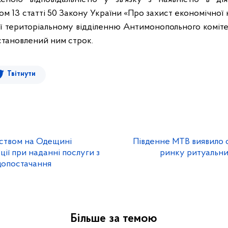
м 13 статті 50 Закону України «Про захист економічної к
ї територіальному відділенню Антимонопольного коміте
встановлений ним строк.
Твітнути
ством на Одещині
Південне МТВ виявило 
ії при наданні послуги з
ринку ритуальних
допостачання
Більше за темою