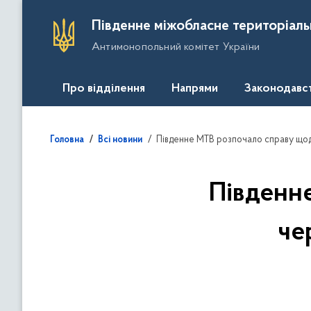
П
Південне міжобласне територіаль
е
Антимонопольний комітет України
р
е
й
Про відділення
Напрями
Законодавс
т
и
д
Південне МТВ розпочало справу що
Головна
Всі новини
о
о
с
Південн
н
о
че
в
н
о
г
о