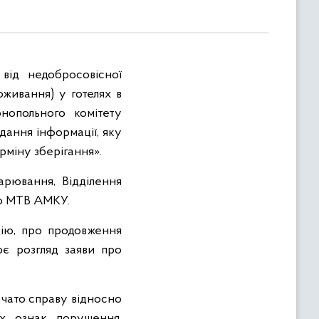
від недобросовісної
живання) у готелях в
нопольного комітету
дання інформації, яку
рміну зберігання».
арювання, Відділення
ого МТВ АМКУ.
цію, про продовження
ює розгляд заяви про
чато справу відносно
ях ознак порушення,