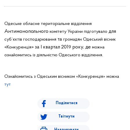
Одеське
обласне
територіальне
відділення
Антимонопольного
для
комітету
України
підготувало
та
суб`єктів
господарювання
громадян
Одеський
вісник
«
» за I квартал 201
року, де
Конкуренція
9
можна
.
ознайомитись
із
діяльністю
Одеського
відділення
Ознайомитись з Одеським вісником
«Конкуренція» можна
тут
Поділитися
Твітнути
Надрукувати