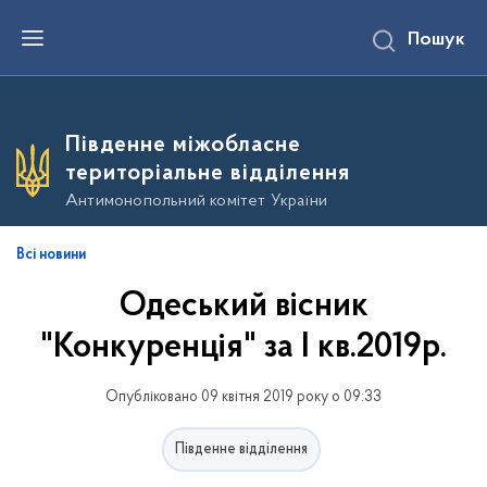
П
Пошук
е
р
е
й
т
и
Південне міжобласне
д
о
територіальне відділення
о
с
Антимонопольний комітет України
н
о
в
Всі новини
н
о
Одеський вісник
г
о
в
"Конкуренція" за І кв.2019р.
м
і
с
Опубліковано 09 квітня 2019 року о 09:33
т
у
Південне відділення