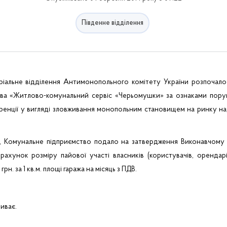
Південне відділення
іальне відділення Антимонопольного комітету України розпочало
тва «Житлово-комунальний сервіс «Черьомушки» за ознаками пору
ренції у вигляді зловживання монопольним становищем на ринку н
я, Комунальне підприємство подало на затвердження Виконавчому к
рахунок розміру пайової участі власників (користувачів, орендар
рн. за 1 кв.м. площі гаража на місяць з ПДВ.
риває.