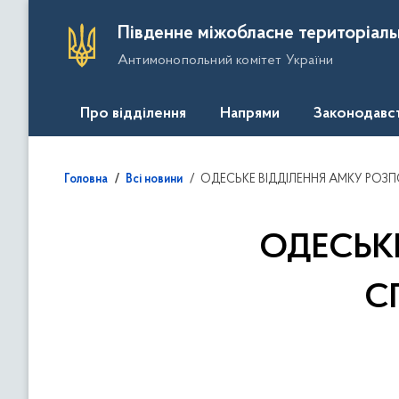
П
Південне міжобласне територіаль
е
Антимонопольний комітет України
р
е
й
Про відділення
Напрями
Законодавс
т
и
д
ОДЕСЬКЕ ВІДДІЛЕННЯ АМКУ РОЗ
Головна
Всі новини
о
о
с
ОДЕСЬК
н
о
С
в
н
о
г
о