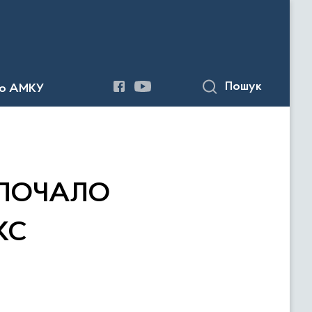
Пошук
до АМКУ
ЗПОЧАЛО
КС