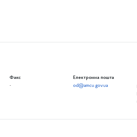
Факс
Електронна пошта
-
od@amcu.gov.ua