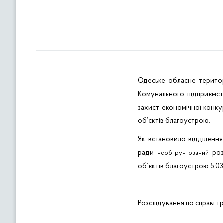
в
м
і
с
т
у
Одеське обласне територ
Комунального підприємс
захист економічної конку
об’єктів благоустрою.
Як встановило відділенн
ради
роз
необґрунтований
об’єктів благоустрою 5,03 г
Розслідування по справі т