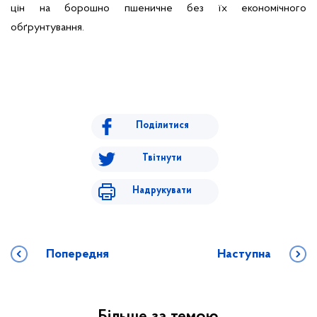
цін на борошно пшеничне без їх економічного
обґрунтування.
Поділитися
Твітнути
Надрукувати
Попередня
Наступна