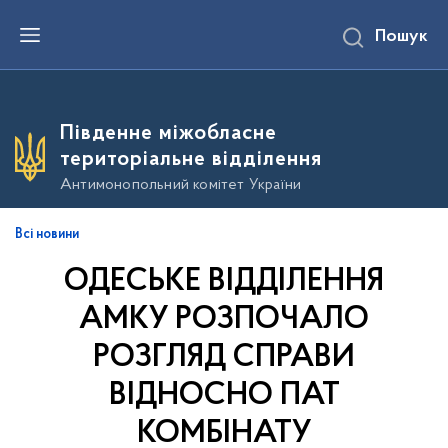
П
Пошук
е
р
е
й
т
и
Південне міжобласне
д
о
територіальне відділення
о
с
Антимонопольний комітет України
н
о
в
Всі новини
н
о
ОДЕСЬКЕ ВІДДІЛЕННЯ
г
о
в
АМКУ РОЗПОЧАЛО
м
і
РОЗГЛЯД СПРАВИ
с
т
ВІДНОСНО ПАТ
у
КОМБІНАТУ