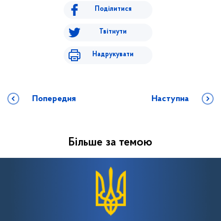
Поділитися
Твітнути
Надрукувати
Попередня
Наступна
Більше за темою