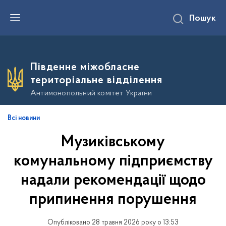
П
Пошук
е
р
е
й
т
и
Південне міжобласне
д
о
територіальне відділення
о
с
Антимонопольний комітет України
н
о
в
Всі новини
н
о
Музиківському
г
о
в
комунальному підприємству
м
і
надали рекомендації щодо
с
т
припинення порушення
у
Опубліковано 28 травня 2026 року о 13:53