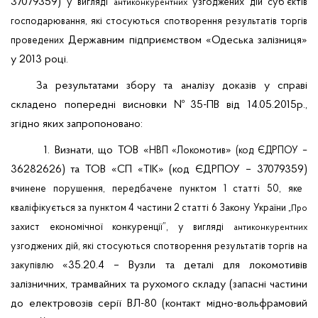
37079359)
у
вигляді
узгоджених дій суб’єктів
антиконкурентних
господарювання
які стосуються спотворення результатів торгів
,
Державним підприємством «Одеська залізниця»
проведених
у 2013 році.
За результатами збору та аналізу доказів у справі
складено попередні висновки
№35-ПВ від 14.05.2015р.,
згідно яких запропоновано:
1. Визнати, що
ТОВ «
»
НВП «Локомотив
(код ЄДРПОУ –
36282626)
та ТОВ «СП «ТІК»
(код ЄДРПОУ –
37079359)
вчинене порушення, передбачене пунктом 1 статті 50, яке
кваліфікується за пунктом 4 частини 2 статті 6 Закону України
„Про
захист економічної конкуренції”, у вигляді
антиконкурентних
узгоджених дій, які стосуються спотворення результатів торгів на
«35.20.4 – Вузли та деталі для локомотивів
закупівлю
залізничних, трамвайних та рухомого складу (запасні частини
до електровозів серії ВЛ-80 (контакт мідно-вольфрамовий