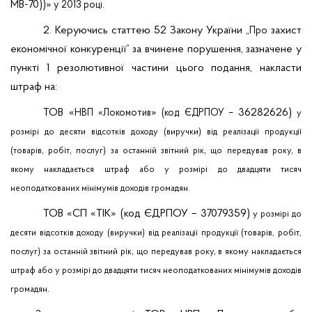
МВ-70))»
у 2013 році.
2. Керуючись статтею 52 Закону України
захист
„Про
економічної конкуренції” за вчинене порушення, зазначене у
пункті 1 резолютивної частини цього подання, накласти
штраф на:
ТОВ «
»
36282626)
НВП «Локомотив
(код ЄДРПОУ –
у
розмірі до десяти відсотків доходу (виручки) від реалізації продукції
(товарів, робіт, послуг) за останній звітний рік, що передував року, в
якому накладається штраф або у розмірі до двадцяти тисяч
неоподаткованих мінімумів доходів громадян.
ТОВ «СП «ТІК»
(код ЄДРПОУ –
37079359)
у розмірі до
десяти відсотків доходу (виручки) від реалізації продукції (товарів, робіт,
послуг) за останній звітний рік, що передував року, в якому накладається
штраф або у розмірі до двадцяти тисяч неоподаткованих мінімумів доходів
громадян.