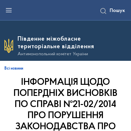
П
Пошук
е
р
е
й
т
и
Південне міжобласне
д
о
територіальне відділення
о
с
Антимонопольний комітет України
н
о
в
Всі новини
н
о
ІНФОРМАЦІЯ ЩОДО
г
о
в
ПОПЕРДНІХ ВИСНОВКІВ
м
і
ПО СПРАВІ №21-02/2014
с
т
ПРО ПОРУШЕННЯ
у
ЗАКОНОДАВСТВА ПРО