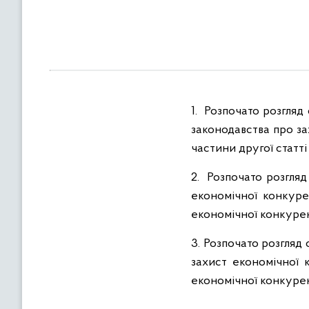
в
м
і
с
т
у
1. Розпочато розгляд
законодавства про за
частини другої статті
2. Розпочато розгля
економічної конкуре
економічної конкурен
3. Розпочато розгля
захист економічної 
економічної конкурен