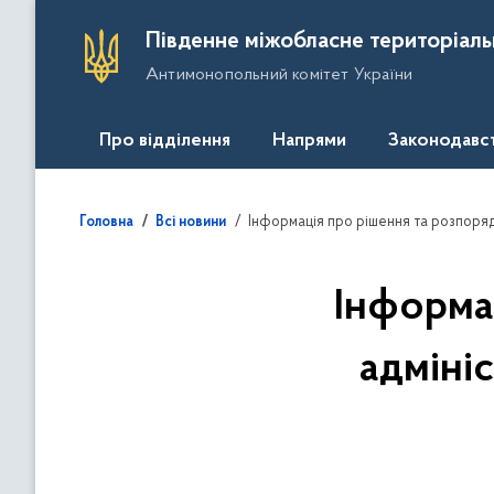
П
Південне міжобласне територіаль
е
Антимонопольний комітет України
р
е
й
Про відділення
Напрями
Законодавс
т
и
д
Інформація про рішення та розпорядженн
Головна
Всі новини
о
о
с
Інформа
н
о
адміні
в
н
о
г
о