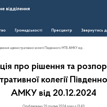
не відділення
тво
Громадськості
Пресцентр
Звернутись 
я адміністративної колегії Південного МТВ АМКУ від 20.12.2024
ція про рішення та розпо
стративної колегії Південн
АМКУ від 20.12.2024
Опубліковано 20 грудня 2024 року о 13:43