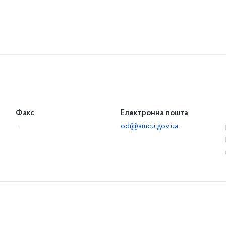
Факс
Електронна пошта
-
od@amcu.gov.ua