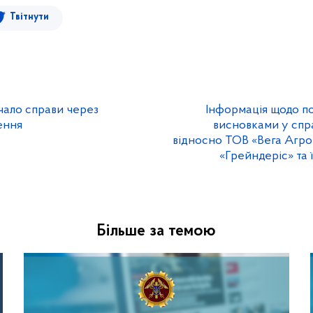
Твітнути
чало справи через
Інформація щодо п
ення
висновками у спр
відносно ТОВ «Вега Агро
«Грейндеріс» та ї
Більше за темою