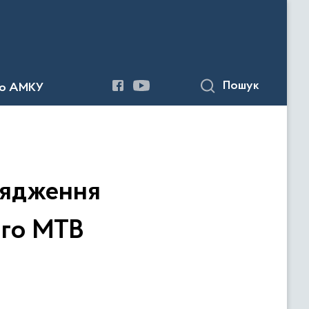
Пошук
до АМКУ
рядження
ого МТВ