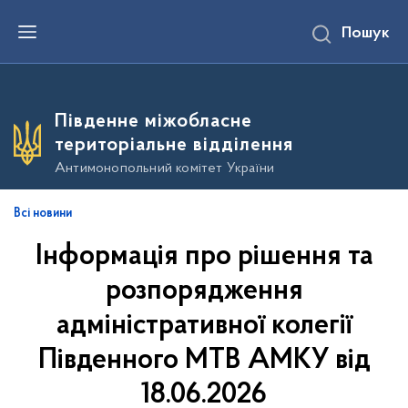
П
Пошук
е
р
е
й
т
и
Південне міжобласне
д
о
територіальне відділення
о
с
Антимонопольний комітет України
н
о
в
Всі новини
н
о
Інформація про рішення та
г
о
в
розпорядження
м
і
адміністративної колегії
с
т
Південного МТВ АМКУ від
у
18.06.2026