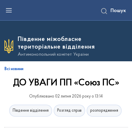
П
Пошук
е
р
е
й
т
и
Південне міжобласне
д
о
територіальне відділення
о
с
Антимонопольний комітет України
н
о
в
Всі новини
н
о
ДО УВАГИ ПП «Союз ПС»
г
о
в
м
Опубліковано 02 липня 2026 року о 13:14
і
с
т
Південне відділення
Розгляд справ
розпорядження
у