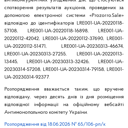
антиконкурентних узгоджених дій, що стосуються
спотворення результатів аукціонів, проведених за
допомогою електронної системи «Prozorro.Sale»
відповідно до ідентифікаторів LRE001-UA-20220118-
57108, LRE001-UA-20220118-16898, LRE001-UA-
20220112-42042, LRE001-UA-20220112-37690, LRE001-
UA-20220112-51471, LRE001-UA-20230313-46674,
LRE001-UA-20230313-27255, LRE001-UA-20220113-
13445, LRE001-UA-20230313-32426, LRE001-UA-
20230314-57208, LRE001-UA-20230314-79158, LRE001-
UA-20230314-92377.
Розпорядження вважається таким, що вручене
відповідачу, через десять днів із дня розміщення
відповідної інформації на офіційному вебсайті
Антимонопольного комітету України.
Розпорядження від 18.06.2026 № 65/106-рп/к