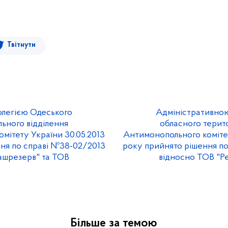
Твітнути
олегією Одеського
Адміністративною
льного відділення
обласного терито
мітету України 30.05.2013
Антимонопольного комітет
ня по справі №38-02/2013
року прийнято рішення п
ашрезерв" та ТОВ
відносно ТОВ "Р
Більше за темою