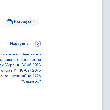
Надрукувати
Наступна
 колегією Одеського
ріального відділення
у України 30.05.2013
о справі №40-02/2013
еммашрезерв" та ТОВ
"Славерс"