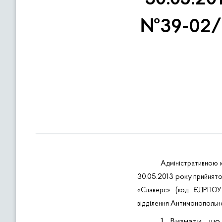
в
м
№39-02/2
і
с
т
у
Адміністративною
30.05.2013 року
прийнят
(
«
Славерс
»
код ЄДРПОУ
відділення Антимонопольно
1.
Визнати, що