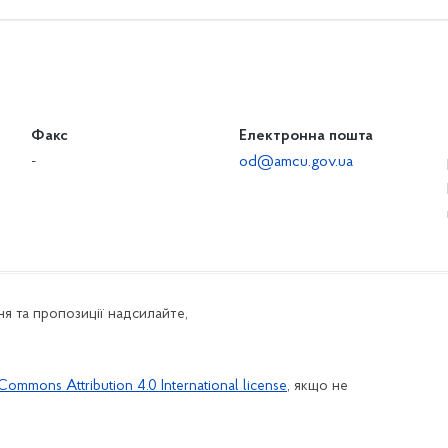
Факс
Електронна пошта
-
od@amcu.gov.ua
я та пропозиції надсилайте,
Commons Attribution 4.0 International license
, якщо не