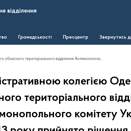
не відділення
тво
Громадськості
Пресцентр
Звернутись 
польного комітету України 30.05.2013 року прийнято рішення по справі №39-02/2013 відносно ТОВ "Реммашрезерв" та ТОВ "Славерс"
істративною колегією Оде
ного територіального відд
монопольного комітету Ук
13 року прийнято рішення 