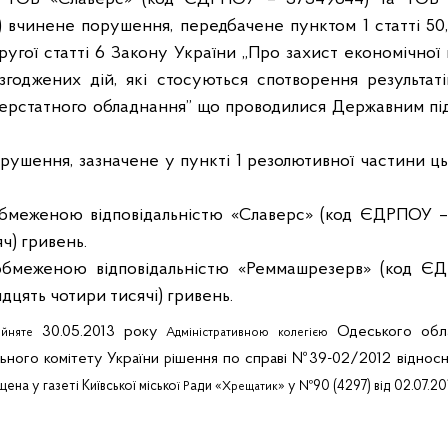
вчинене порушення, передбачене пунктом 1 статті 50, 
ругої статті 6 Закону України
„Про
захист економічної
годжених дій, які стосуються спотворення результаті
ерстатного
обладнання”
що проводилися Державним пі
орушення, зазначене у пункті 1 резолютивної частини ць
бмеженою відповідальністю «
Славерс
» (код ЄДРПОУ –
яч) гривень.
обмеженою відповідальністю
«
Реммашрезерв
»
(код ЄД
идцять чотири тисячі) гривень.
30
.05.2013 року
Одеського обл
йняте
Адміністративною
колегією
ьного комітету України
ішення по справі №39-02/2012 віднос
р
ена у газеті Київської місько
ади «
» у №90 (4297) від 02.07.20
ї Р
Хрещатик