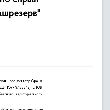
ашрезерв"
польного
комітету
України
 ЄДРПОУ– 37133342) та ТОВ
бласного територіального
«
Реммашрезерв
»
(код