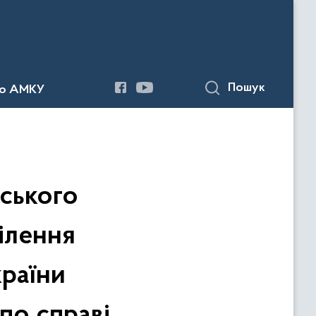
Пошук
до АМКУ
ського
ілення
раїни
по справі