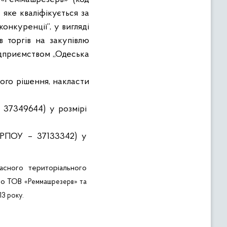
яке кваліфікується за
конкуренції”
, у вигляді
в торгів на закупівлю
дприємством
„Одеська
ого рішення, накласти
 37349644) у розмірі
РПОУ – 37133342) у
асного територіального
но
ТОВ
«
Реммашрезерв
» та
13 року.