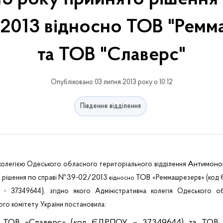
013 відносно ТОВ "Ремм
та ТОВ "Славерс"
Опубліковано 03 липня 2013 року о 10:12
Південне відділення
Антимоно
колегією
Одеського
обласного
територіального
відділення
по
№39-02/2013
ТОВ
о
р
ішення
справі
«
Реммашрезерв
» (код
відносно
)
 - 37349644
, згідно якого Адміністративна колегія Одеського о
го комітету України постановила:
 ТОВ «
Славерс
» (код ЄДРПОУ – 37349644) та
ТОВ 