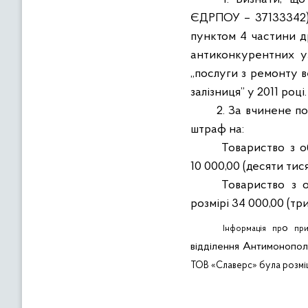
ЄДРПОУ – 37133342) 
пунктом 4 частини д
антиконкурентних
уз
„послуги
з ремонту в
залізниця”
у 2011 році.
2. За вчинене п
штраф на:
Товариство з о
10 000,00 (десяти тис
Товариство з 
розмірі 34 000,00 (тр
о
Інформація
пр
при
відділення Антимонопол
ТОВ «
Славерс
» була розміщ