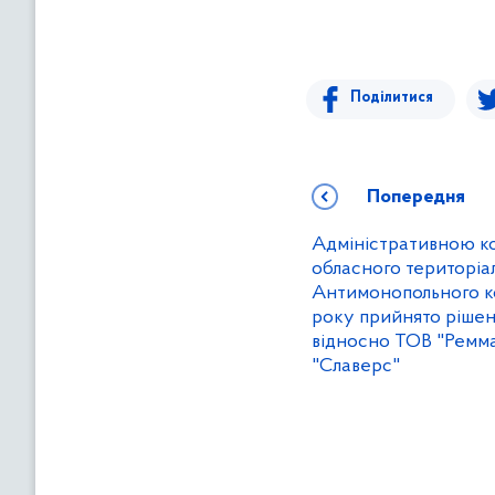
Поділитися
Попередня
Адміністративною к
обласного територіа
Антимонопольного ко
року прийнято рішен
відносно ТОВ "Ремм
"Славерс"