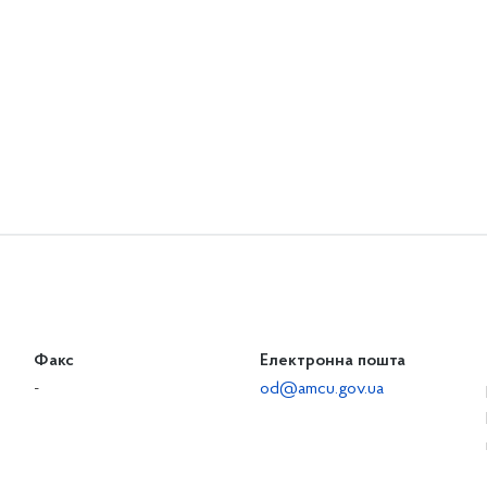
Факс
Електронна пошта
-
od@amcu.gov.ua