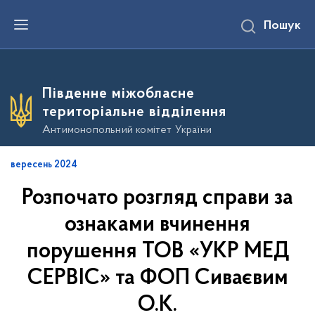
П
Пошук
е
р
е
й
т
и
Південне міжобласне
д
о
територіальне відділення
о
с
Антимонопольний комітет України
н
о
в
вересень 2024
н
о
Розпочато розгляд справи за
г
о
в
ознаками вчинення
м
і
порушення ТОВ «УКР МЕД
с
т
СЕРВІС» та ФОП Сиваєвим
у
О.К.