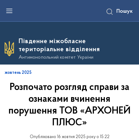
П
Пошук
е
р
е
й
т
и
Південне міжобласне
д
о
територіальне відділення
о
с
Антимонопольний комітет України
н
о
в
жовтень 2025
н
о
Розпочато розгляд справи за
г
о
в
ознаками вчинення
м
і
порушення ТОВ «АРХОНЕЙ
с
т
ПЛЮС»
у
Опубліковано 16 жовтня 2025 року о 15:22