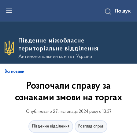
П
Пошук
е
р
е
й
т
и
Південне міжобласне
д
о
територіальне відділення
о
с
Антимонопольний комітет України
н
о
в
Всі новини
н
о
Розпочали справу за
г
о
в
ознаками змови на торгах
м
і
с
Опубліковано 27 листопада 2024 року о 13:37
т
у
Південне відділення
Розгляд справ