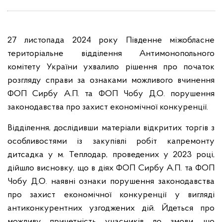
27 листопада 2024 року Південне міжобласне
територіальне відділення Антимонопольного
комітету України ухвалило рішення про початок
розгляду справи за ознаками можливого вчинення
ФОП Сирбу А.П. та ФОП Чобу Д.О. порушення
законодавства про захист економічної конкуренції.
Відділення, дослідивши матеріали відкритих торгів з
особливостями із закупівлі робіт капремонту
дитсадка у м. Теплодар, проведених у 2023 році,
дійшло висновку, що в діях ФОП Сирбу А.П. та ФОП
Чобу Д.О. наявні ознаки порушення законодавства
про захист економічної конкуренції у вигляді
антиконкурентних узгоджених дій. Йдеться про
можливу причетність учасників до змови, що