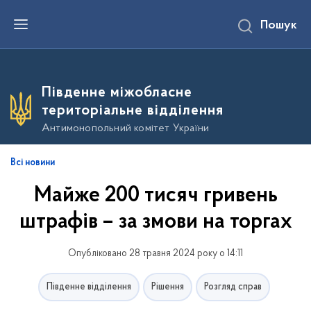
П
Пошук
е
р
е
й
т
и
Південне міжобласне
д
о
територіальне відділення
о
с
Антимонопольний комітет України
н
о
в
Всі новини
н
о
Майже 200 тисяч гривень
г
о
в
штрафів – за змови на торгах
м
і
с
Опубліковано 28 травня 2024 року о 14:11
т
у
Південне відділення
Рішення
Розгляд справ